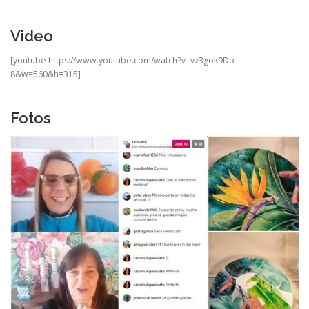
Video
[youtube https://www.youtube.com/watch?v=vz3gok9Do-
8&w=560&h=315]
Fotos