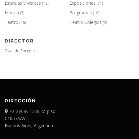
Estatuas Vivientes
Exposiciones
(18)
(71)
Música
Programas
(7)
(18)
Teatro
Teatro Colegios
(46)
(5)
DIRECTOR
Osvaldo Sorgetti
DIRECCIÓN
Paraguay 1338
, 5º piso.
C1057AAV
Buenos Aires, Argentina.