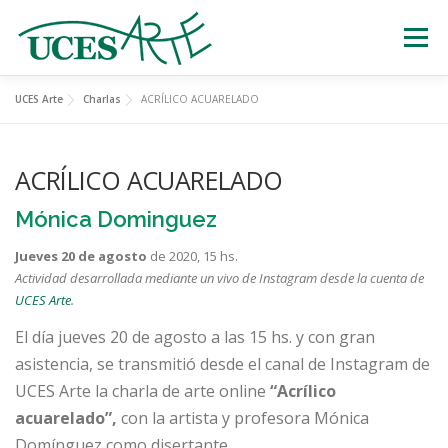
Skip
to
Menu
content
UCES Arte
Charlas
ACRÍLICO ACUARELADO
EXPOSICIONES
TEATRO
CERTÁMENES
ACRÍLICO ACUARELADO
MÚSICA
ESTATUAS VIVIENTES
Mónica Dominguez
Jueves 20 de agosto
de 2020, 15 hs.
OTRAS ACTIVIDADES
Actividad desarrollada
mediante un vivo de Instagram desde la cuenta de
UCES Arte
.
El día jueves 20 de agosto a las 15 hs. y con gran
asistencia, se transmitió desde el canal de Instagram de
UCES Arte la charla de arte online
“Acrílico
acuarelado”,
con la artista y profesora Mónica
Domínguez como disertante.