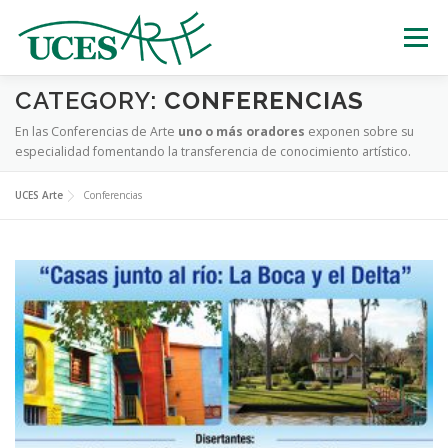
Skip
to
Menu
content
CATEGORY:
CONFERENCIAS
EXPOSICIONES
TEATRO
CERTÁMENES
En las Conferencias de Arte
uno o más oradores
exponen sobre su
especialidad fomentando la transferencia de conocimiento artístico.
MÚSICA
ESTATUAS VIVIENTES
UCES Arte
Conferencias
OTRAS ACTIVIDADES