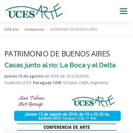
Skip
to
Menu
content
UCES Arte
Conferencias
PATRIMONIO DE BUENOS AIRES
EXPOSICIONES
TEATRO
CERTÁMENES
PATRIMONIO DE BUENOS AIRES
MÚSICA
ESTATUAS VIVIENTES
Casas junto al río: La Boca y el Delta
Jueves 15 de agosto
de 2019, de 19 a 20:30 hs.
OTRAS ACTIVIDADES
Auditorio UCES:
Paraguay 1239
, 1er piso. CABA, Argentina.