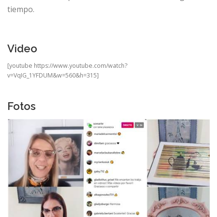
tiempo.
Video
[youtube https://www.youtube.com/watch?
v=VqIG_1YFDUM&w=560&h=315]
Fotos