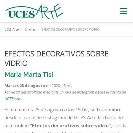
Skip
to
Menu
content
UCES Arte
Charlas
EFECTOS DECORATIVOS SOBRE VIDRIO
EXPOSICIONES
TEATRO
CERTÁMENES
EFECTOS DECORATIVOS SOBRE
MÚSICA
ESTATUAS VIVIENTES
VIDRIO
María Marta Tisi
OTRAS ACTIVIDADES
Martes 25 de agosto
de 2020, 15 hs.
Actividad desarrollada
mediante un vivo de Instagram desde la cuenta de
UCES Arte
.
El día martes 25 de agosto a las 15 hs., se transmitió
desde el canal de Instagram de UCES Arte la charla de
arte online
“Efectos decorativos sobre vidrio”,
con la