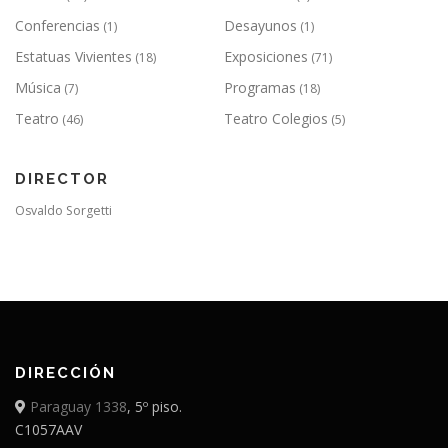
Conferencias
Desayunos
(1)
(1)
Estatuas Vivientes
Exposiciones
(18)
(71)
Música
Programas
(7)
(18)
Teatro
Teatro Colegios
(46)
(5)
DIRECTOR
Osvaldo Sorgetti
DIRECCIÓN
Paraguay 1338
, 5º piso.
C1057AAV