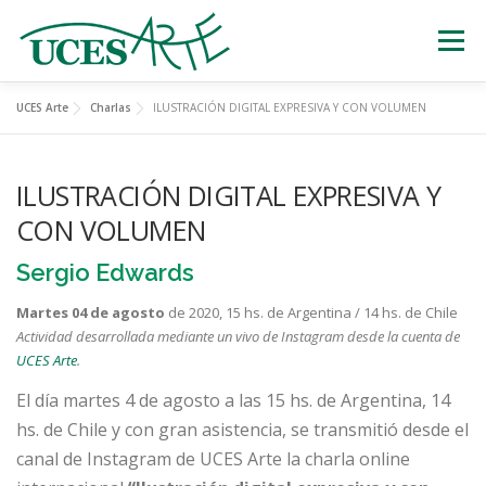
Skip
to
Menu
content
UCES Arte
Charlas
ILUSTRACIÓN DIGITAL EXPRESIVA Y CON VOLUMEN
EXPOSICIONES
TEATRO
CERTÁMENES
ILUSTRACIÓN DIGITAL EXPRESIVA Y
MÚSICA
ESTATUAS VIVIENTES
CON VOLUMEN
Sergio Edwards
OTRAS ACTIVIDADES
Martes 04 de agosto
de 2020, 15 hs. de Argentina / 14 hs. de Chile
Actividad desarrollada
mediante un vivo de Instagram desde la cuenta de
UCES Arte
.
El día martes 4 de agosto a las 15 hs. de Argentina, 14
hs. de Chile y con gran asistencia, se transmitió desde el
canal de Instagram de UCES Arte la charla online