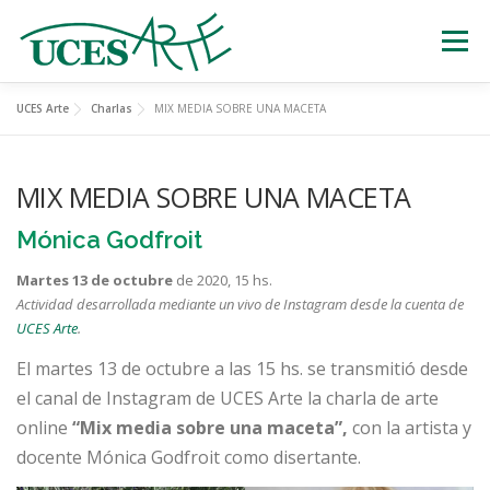
Skip
to
Menu
content
UCES Arte
Charlas
MIX MEDIA SOBRE UNA MACETA
EXPOSICIONES
TEATRO
CERTÁMENES
MIX MEDIA SOBRE UNA MACETA
MÚSICA
ESTATUAS VIVIENTES
Mónica Godfroit
Martes 13 de octubre
de 2020, 15 hs.
OTRAS ACTIVIDADES
Actividad desarrollada
mediante un vivo de Instagram desde la cuenta de
UCES Arte
.
El martes 13 de octubre a las 15 hs. se transmitió desde
el canal de Instagram de UCES Arte la charla de arte
online
“Mix media sobre una maceta”,
con la artista y
docente Mónica Godfroit como disertante.