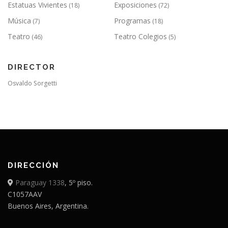
Estatuas Vivientes
Exposiciones
(18)
(72)
Música
Programas
(7)
(18)
Teatro
Teatro Colegios
(46)
(5)
DIRECTOR
Osvaldo Sorgetti
DIRECCIÓN
Paraguay 1338
, 5º piso.
C1057AAV
Buenos Aires, Argentina.