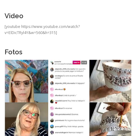
Video
[youtube https://www.youtube.com/watch?
v=ElDicTRyl4Y&w=560&h=315]
Fotos