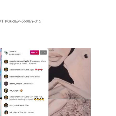
m841HV3uc&w=560&h=315]