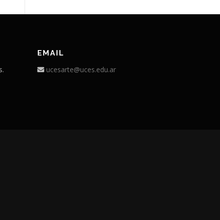
EMAIL
s.
ucesarte@uces.edu.ar