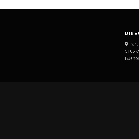
DIRE
Para
C1057
Buenos