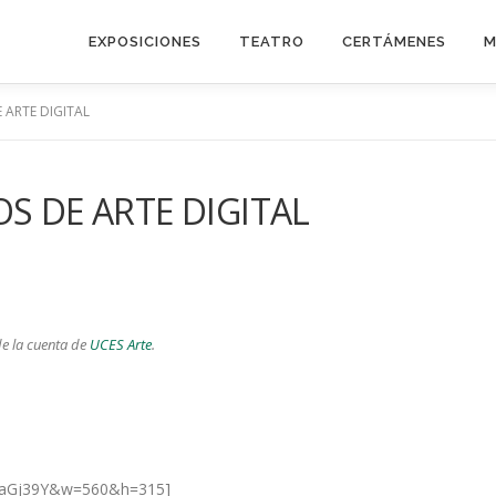
EXPOSICIONES
TEATRO
CERTÁMENES
M
 ARTE DIGITAL
S DE ARTE DIGITAL
e la cuenta de
UCES Arte
.
L-aGj39Y&w=560&h=315]