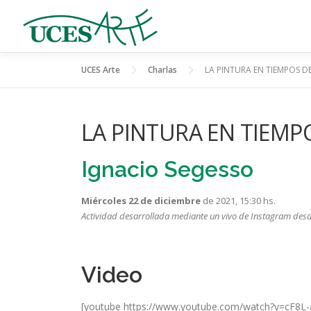
Skip
to
content
UCES Arte
Charlas
LA PINTURA EN TIEMPOS DE
LA PINTURA EN TIEMPO
Ignacio Segesso
Miércoles 22 de diciembre
de 2021, 15:30 hs.
Actividad desarrollada
mediante un vivo de Instagram desd
Video
[youtube https://www.youtube.com/watch?v=cF8