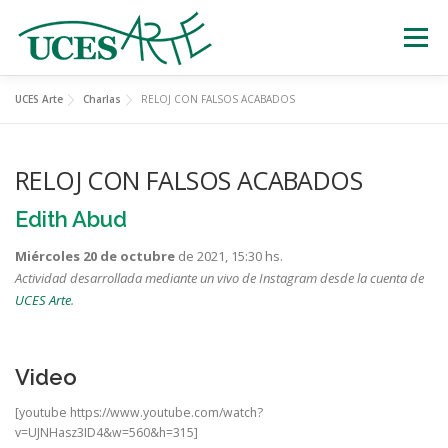
Skip
to
Menu
content
UCES Arte
Charlas
RELOJ CON FALSOS ACABADOS
EXPOSICIONES
TEATRO
CERTÁMENES
RELOJ CON FALSOS ACABADOS
MÚSICA
ESTATUAS VIVIENTES
Edith Abud
Miércoles 20 de octubre
de 2021, 15:30 hs.
OTRAS ACTIVIDADES
Actividad desarrollada
mediante un vivo de Instagram desde la cuenta de
UCES Arte
.
Video
[youtube https://www.youtube.com/watch?
v=UJNHasz3ID4&w=560&h=315]