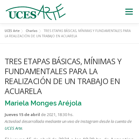
Skip
to
Menu
content
UCES Arte
Charlas
TRES ETAPAS BÁSICAS, MÍNIMAS Y FUNDAMENTALES PARA
EXPOSICIONES
TEATRO
CERTÁMENES
LA REALIZACIÓN DE UN TRABAJO EN ACUARELA
TRES ETAPAS BÁSICAS, MÍNIMAS Y
MÚSICA
ESTATUAS VIVIENTES
FUNDAMENTALES PARA LA
REALIZACIÓN DE UN TRABAJO EN
OTRAS ACTIVIDADES
ACUARELA
Mariela Monges Aréjola
Jueves 15 de abril
de 2021, 18:30 hs.
Actividad desarrollada
mediante un vivo de Instagram desde la cuenta de
UCES Arte
.