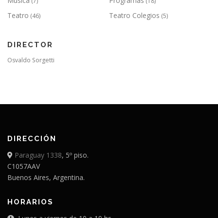
Música
Programas
(7)
(18)
Teatro
Teatro Colegios
(46)
(5)
DIRECTOR
Osvaldo Sorgetti
DIRECCIÓN
Paraguay 1338
, 5º piso.
C1057AAV
Buenos Aires, Argentina.
HORARIOS