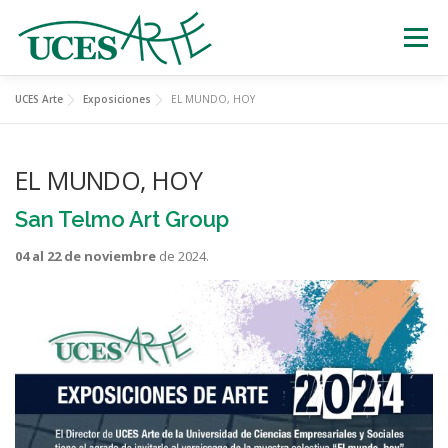
Skip
to
Menu
content
UCES Arte
Exposiciones
EL MUNDO, HOY
EXPOSICIONES
TEATRO
CERTÁMENES
EL MUNDO, HOY
MÚSICA
ESTATUAS VIVIENTES
San Telmo Art Group
04 al 22 de noviembre
de 2024.
OTRAS ACTIVIDADES