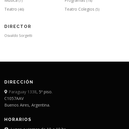
Música
Programas
(7)
(18)
Teatro
Teatro Colegios
(46)
(5)
DIRECTOR
Osvaldo Sorgetti
DIRECCIÓN
Paraguay 1338
, 5º piso.
C1057AAV
Buenos Aires, Argentina.
HORARIOS