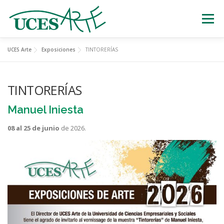
Skip
to
Menu
content
UCES Arte
Exposiciones
TINTORERÍAS
EXPOSICIONES
TEATRO
CERTÁMENES
TINTORERÍAS
MÚSICA
ESTATUAS VIVIENTES
Manuel Iniesta
08 al 25 de junio
de 2026.
OTRAS ACTIVIDADES