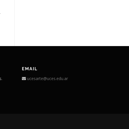
EMAIL
s.
ucesarte@uces.edu.ar