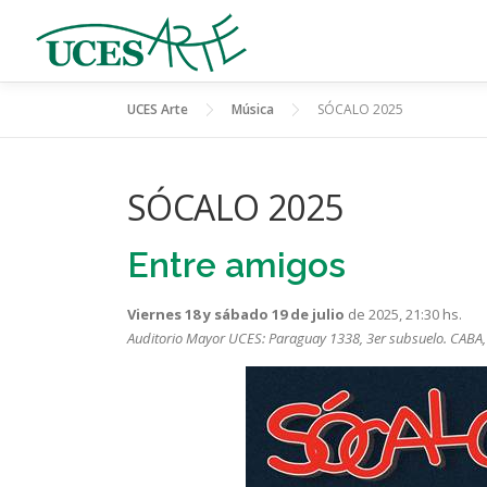
Skip
to
content
UCES Arte
Música
SÓCALO 2025
SÓCALO 2025
Entre amigos
Viernes 18 y sábado 19 de julio
de 2025, 21:30 hs.
Auditorio Mayor UCES
: Paraguay 1338, 3er subsuelo. CABA,