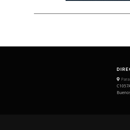
DIRE
Para
C1057
Buenos